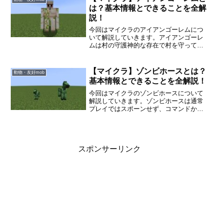
しちゃいます。オオカミを手懐ける方
は？基本情報とできることを全解
法、オオカミの基本情報などを詳しく紹
説！
介していきます！
今回はマイクラのアイアンゴーレムにつ
いて解説していきます。アイアンゴーレ
ムは村の守護神的な存在で村を守ってく
れます。コストはかかりますが自作する
こともでき、できることがいろいろある
mobです。アイアンゴーレムの基本情
【マイクラ】ゾンビホースとは？
動物・友好mob
報、攻撃方法などを一緒に確認していき
基本情報とできることを全解説！
ましょう。
今回はマイクラのゾンビホースについて
解説していきます。ゾンビホースは通常
プレイではスポーンせず、コマンドかス
ポーンエッグで出せる隠しmobです。特
にこれといった特徴はありませんが、ク
リエイティブ限定のmobです。ゾンビホ
ースの基本情報、手懐ける方法などを一
緒に確認していきましょう。
スポンサーリンク