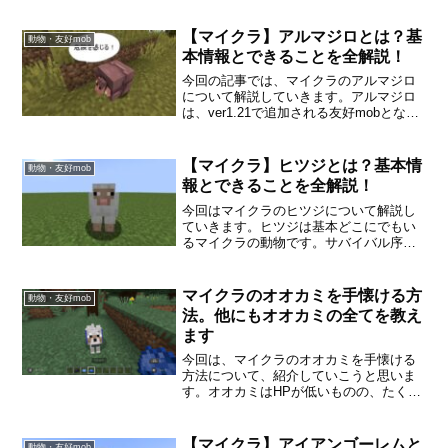
【マイクラ】アルマジロとは？基
動物・友好mob
本情報とできることを全解説！
今回の記事では、マイクラのアルマジロ
について解説していきます。アルマジロ
は、ver1.21で追加される友好mobとなっ
ています。かわいらしい姿をしていて、
ペットとして買うこともできますが、ア
ルマジロからとれるウロコはオオカミの
【マイクラ】ヒツジとは？基本情
動物・友好mob
鎧を作成することができます。今後アル
報とできることを全解説！
マジロは便利なmobになってくると思う
ので、サバイバルモードで遊んでいる人
今回はマイクラのヒツジについて解説し
は見つけたいですね！それではアルマジ
ていきます。ヒツジは基本どこにでもい
ロのいる場所、その他基本情報を確認し
るマイクラの動物です。サバイバル序盤
ていきましょう。
だとベッドを作るときに必要になるmob
となります。ムッシュルームの基本情
報、攻撃方法などを一緒に確認していき
マイクラのオオカミを手懐ける方
動物・友好mob
ましょう。
法。他にもオオカミの全てを教え
ます
今回は、マイクラのオオカミを手懐ける
方法について、紹介していこうと思いま
す。オオカミはHPが低いものの、たくさ
んいると敵に攻撃してくれたりとメリッ
トたくさんです。それに、ペットとして
買うこともできるので愛着が湧いたりも
【マイクラ】アイアンゴーレムと
動物・友好mob